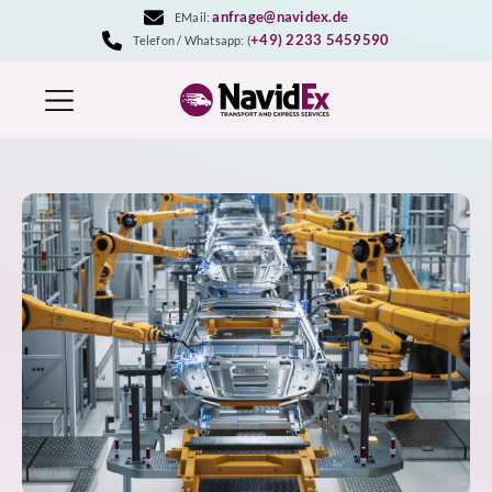
Zum
anfrage@navidex.de
EMail:
Inhalt
+49) 2233 5459590
Telefon / Whatsapp: (
springen