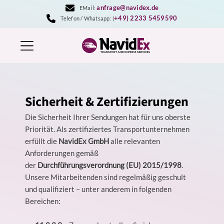
Zum
anfrage@navidex.de
EMail:
Inhalt
+49) 2233 5459590
Telefon / Whatsapp: (
springen
Sicherheit & Zertifizierungen
Die Sicherheit Ihrer Sendungen hat für uns oberste
Priorität. Als zertifiziertes Transportunternehmen
erfüllt die
NavidEx GmbH
alle relevanten
Anforderungen gemäß
der
Durchführungsverordnung (EU) 2015/1998
.
Unsere Mitarbeitenden sind regelmäßig geschult
und qualifiziert – unter anderem in folgenden
Bereichen: