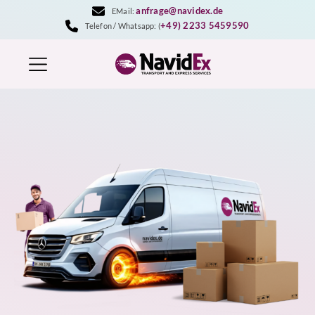
Zum
anfrage@navidex.de
EMail:
Inhalt
+49) 2233 5459590
Telefon / Whatsapp: (
springen