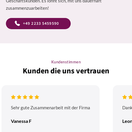
Geschäftskunden. Es lohnt sich, mit uns dauerhaft
zusammenzuarbeiten!
+49 2233 5459590
Kundenstimmen
Kunden die uns vertrauen
Sehr gute Zusammenarbeit mit der Firma
Dank
Vanessa F
Leon