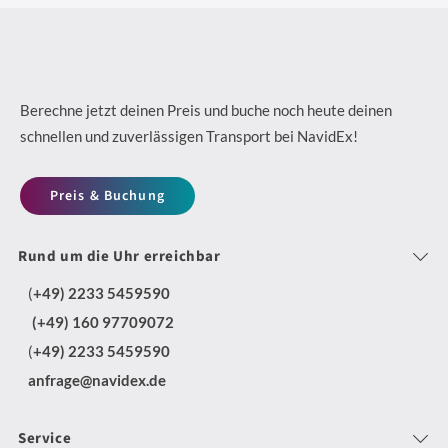
D
N
da
&
2
Kurierdiensten
e
a
F
4
i
c
l
/
n
h
Berechne jetzt deinen Preis und buche noch heute deinen
e
7
schnellen und zuverlässigen Transport bei NavidEx!
K
h
x
D
u
a
i
Preis & Buchung
i
r
l
b
s
i
t
Rund um die Uhr erreichbar
l
p
e
i
e
(
+49) 2233 5459590
o
r
g
T
(+49) 160 97709072
s
-
m
(
+49) 2233 5459590
r
i
u
i
anfrage@navidex.de
a
t
n
t
n
i
d
N
Service