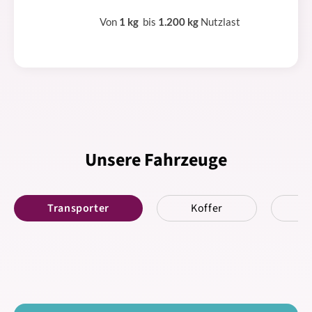
Von
1 kg
bis
1.200 kg
Nutzlast
Unsere Fahrzeuge
Transporter
Koffer
K