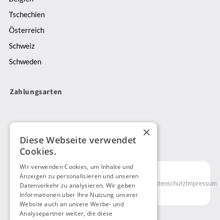
überzeugt.
Von
Tschechien
Jetzt
Expressversand
buchen
Österreich
bis
Schweiz
Sicherheitstransporte
–
Schweden
wir
bieten
Zahlungsarten
dir
maßgeschneiderte
Logistiklösungen
,
×
die
Diese Webseite verwendet
DE
deine
Cookies.
Anforderungen
Wir verwenden Cookies, um Inhalte und
schnell
© 2025
Anzeigen zu personalisieren und unseren
Kunde
und
AGB
Datenschutz
Impressum
Datenverkehr zu analysieren. Wir geben
NavidEx
zuverlässig
Informationen über Ihre Nutzung unserer
GmbH
Website auch an unsere Werbe- und
erfüllen.
Analysepartner weiter, die diese
Mehr