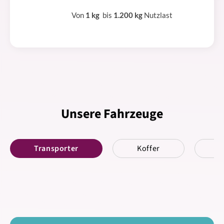
Von
1 kg
bis
1.200 kg
Nutzlast
Unsere Fahrzeuge
Transporter
Koffer
K