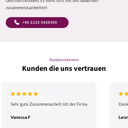
Geschäftskunden. Es lohnt sich, mit uns dauerhaft
zusammenzuarbeiten!
+49 2233 5459590
Kundenstimmen
Kunden die uns vertrauen
Sehr gute Zusammenarbeit mit der Firma
Dank
Vanessa F
Leon