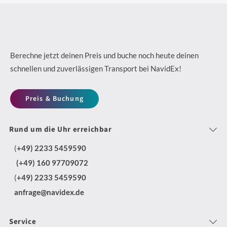
D
N
da
&
2
Kurierdiensten
e
a
F
4
i
c
l
/
n
h
Berechne jetzt deinen Preis und buche noch heute deinen
e
7
schnellen und zuverlässigen Transport bei NavidEx!
K
h
x
D
u
a
i
Preis & Buchung
i
r
l
b
s
i
t
Rund um die Uhr erreichbar
l
p
e
i
e
(
+49) 2233 5459590
o
r
g
T
(+49) 160 97709072
s
-
m
(
+49) 2233 5459590
r
i
u
i
anfrage@navidex.de
a
t
n
t
n
i
d
N
Service