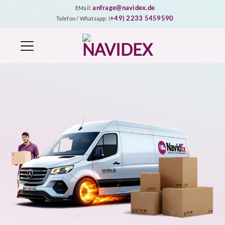
Zum
anfrage@navidex.de
EMail:
Inhalt
+49) 2233 5459590
Telefon / Whatsapp: (
springen