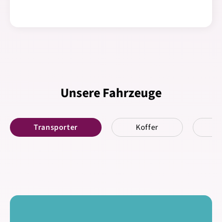
Unsere Fahrzeuge
Transporter
Koffer
K