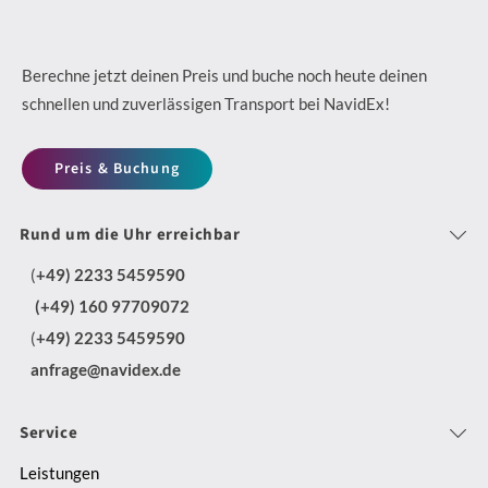
2
e
a
F
4
i
c
l
/
n
h
Berechne jetzt deinen Preis und buche noch heute deinen
e
7
schnellen und zuverlässigen Transport bei NavidEx!
K
h
x
D
u
a
i
Preis & Buchung
i
r
l
b
s
i
t
Rund um die Uhr erreichbar
l
p
e
i
e
(
+49) 2233 5459590
o
r
g
T
(+49) 160 97709072
s
-
m
(
+49) 2233 5459590
r
i
u
i
anfrage@navidex.de
a
t
n
t
n
i
d
N
Service
s
o
E
a
Leistungen
p