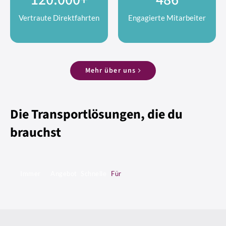
Vertraute Direktfahrten
Engagierte Mitarbeiter
Mehr über uns
Die Transportlösungen, die du
brauchst
Immer
Angebot
Schnelle
Für
für
an
und
unsere
dich
Transport-
sichere
Umwelt
D
N
da
&
Kurierdiensten