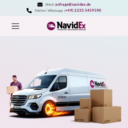
Zum
anfrage@navidex.de
EMail:
Inhalt
+49) 2233 5459590
Telefon / Whatsapp: (
springen