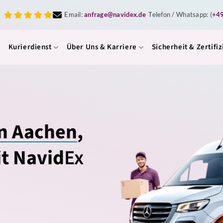
Email:
anfrage@navidex.de
Telefon / Whatsapp: (
+4
Kurierdienst
Über Uns & Karriere
Sicherheit & Zertifi
in Aachen
,
it Navid
Ex