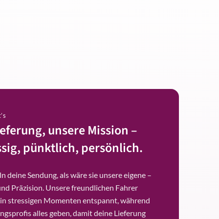
t’s
ieferung, unsere Mission –
sig, pünktlich, persönlich.
n deine Sendung, als wäre sie unsere eigene –
und Präzision. Unsere freundlichen Fahrer
 in stressigen Momenten entspannt, während
ngsprofis alles geben, damit deine Lieferung