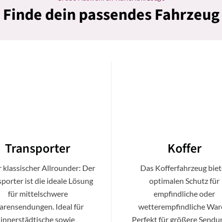
Finde dein passendes Fahrzeug
Transporter
Koffer
 klassischer Allrounder: Der
Das Kofferfahrzeug biet
porter ist die ideale Lösung
optimalen Schutz für
für mittelschwere
empfindliche oder
rensendungen. Ideal für
wetterempfindliche War
innerstädtische sowie
Perfekt für größere Send