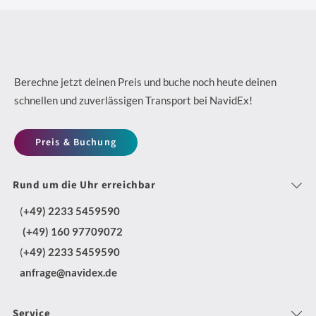
D
N
da
&
2
Kurierdiensten
e
a
F
4
i
c
l
/
n
h
Berechne jetzt deinen Preis und buche noch heute deinen
e
7
schnellen und zuverlässigen Transport bei NavidEx!
K
h
x
D
u
a
i
Preis & Buchung
i
r
l
b
s
i
t
Rund um die Uhr erreichbar
l
p
e
i
e
(
+49) 2233 5459590
o
r
g
T
(+49) 160 97709072
s
-
m
(
+49) 2233 5459590
r
i
u
i
anfrage@navidex.de
a
t
n
t
n
i
d
N
Service