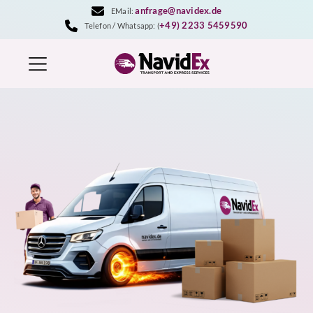
Zum
anfrage@navidex.de
EMail:
Inhalt
+49) 2233 5459590
Telefon / Whatsapp: (
springen