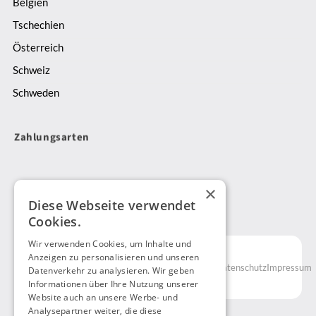
Belgien
überzeugt.
Von
Tschechien
Jetzt
Expressversand
buchen
Österreich
bis
Schweiz
Sicherheitstransporte
–
Schweden
wir
bieten
Zahlungsarten
dir
maßgeschneiderte
Logistiklösungen
,
×
die
Diese Webseite verwendet
DE
deine
Cookies.
Anforderungen
Wir verwenden Cookies, um Inhalte und
schnell
© 2025
Anzeigen zu personalisieren und unseren
Kunde
und
AGB
Datenschutz
Impressum
Datenverkehr zu analysieren. Wir geben
NavidEx
zuverlässig
Informationen über Ihre Nutzung unserer
GmbH
Website auch an unsere Werbe- und
erfüllen.
Analysepartner weiter, die diese
Mehr