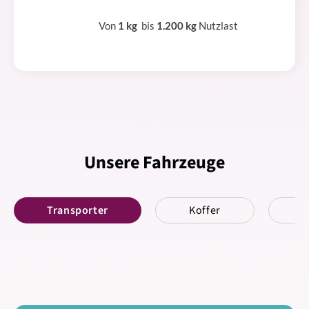
Von
1 kg
bis
1.200 kg
Nutzlast
Unsere Fahrzeuge
Transporter
Koffer
K