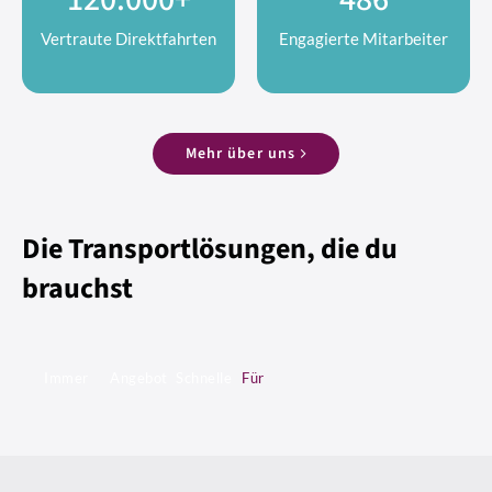
Vertraute Direktfahrten
Engagierte Mitarbeiter
Mehr über uns
Die Transportlösungen, die du
brauchst
Immer
Angebot
Schnelle
Für
für
an
und
unsere
dich
Transport-
sichere
Umwelt
D
N
da
&
Kurierdiensten