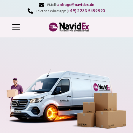
Zum
anfrage@navidex.de
EMail:
Inhalt
+49) 2233 5459590
Telefon / Whatsapp: (
springen