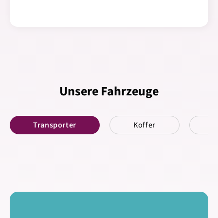
Unsere Fahrzeuge
Transporter
Koffer
K