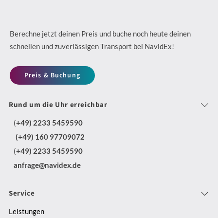
2
e
a
F
4
i
c
l
/
n
h
Berechne jetzt deinen Preis und buche noch heute deinen
e
7
schnellen und zuverlässigen Transport bei NavidEx!
K
h
x
D
u
a
i
Preis & Buchung
i
r
l
b
s
i
t
Rund um die Uhr erreichbar
l
p
e
i
e
(
+49) 2233 5459590
o
r
g
T
(+49) 160 97709072
s
-
m
(
+49) 2233 5459590
r
i
u
i
anfrage@navidex.de
a
t
n
t
n
i
d
N
Service
s
o
E
a
Leistungen
p