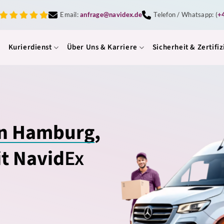
Email:
anfrage@navidex.de
Telefon / Whatsapp: (
+
Kurierdienst
Über Uns & Karriere
Sicherheit & Zertifi
in Hamburg
,
it Navid
Ex