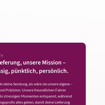
t’s
ieferung, unsere Mission –
sig, pünktlich, persönlich.
n deine Sendung, als wäre sie unsere eigene –
und Präzision. Unsere freundlichen Fahrer
 in stressigen Momenten entspannt, während
ngsprofis alles geben, damit deine Lieferung