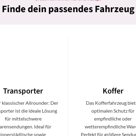
Finde dein passendes Fahrzeug
Transporter
Koffer
 klassischer Allrounder: Der
Das Kofferfahrzeug biet
porter ist die ideale Lösung
optimalen Schutz für
für mittelschwere
empfindliche oder
rensendungen. Ideal für
wetterempfindliche War
innerstädtische sowie
Perfekt für größere Send