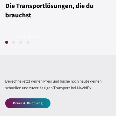
Die Transportlösungen, die du
brauchst
Immer für dich da
24/7 Disposition
365 Tage im Jahr
und
24 Stunden am Tag
ist unser Büro
besetzt. Wir sind also
jederzeit einsatzbereit
um Ihre
Transporte zu organisieren
und durchzuführen.
Berechne jetzt deinen Preis und buche noch heute deinen
schnellen und zuverlässigen Transport bei NavidEx!
Preis & Buchung