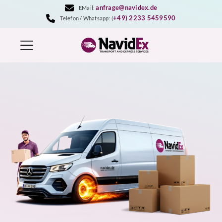
Zum
anfrage@navidex.de
EMail:
Inhalt
+49) 2233 5459590
Telefon / Whatsapp: (
springen