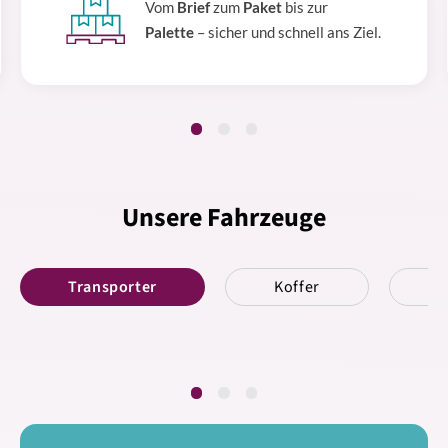
Vom
Brief
zum
Paket
bis zur
Palette
– sicher und schnell ans Ziel.
Unsere Fahrzeuge
Transporter
Koffer
K