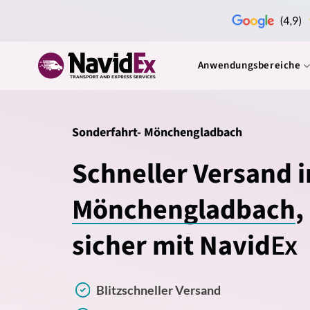
Zum
Inhalt
springen
Anwendungsbereiche
Sonderfahrt- Mönchengladbach
Schneller Versand i
Mönchengladbach
,
sicher mit Navid
Ex
Blitzschneller Versand