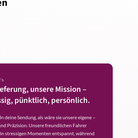
en
t’s
ieferung, unsere Mission –
sig, pünktlich, persönlich.
n deine Sendung, als wäre sie unsere eigene –
und Präzision. Unsere freundlichen Fahrer
 in stressigen Momenten entspannt, während