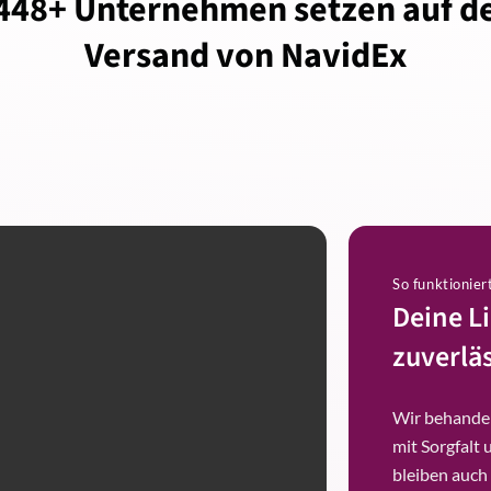
448+ Unternehmen setzen auf d
Versand von NavidEx
So funktionier
Deine L
zuverläs
Wir behandel
mit Sorgfalt 
bleiben auch