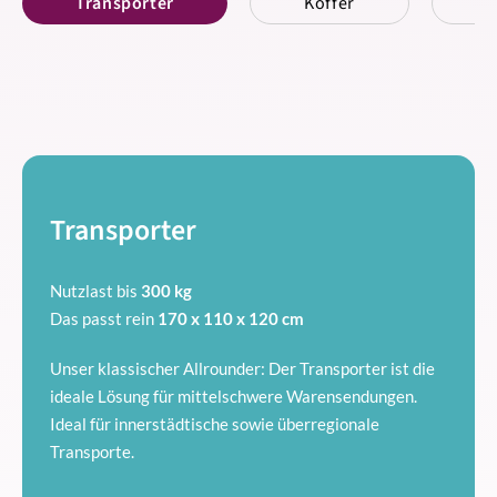
Transporter
Koffer
K
Transporter
Nutzlast bis
300 kg
Das passt rein
170 x 110 x 120 cm
Unser klassischer Allrounder: Der Transporter ist die
ideale Lösung für mittelschwere Warensendungen.
Ideal für innerstädtische sowie überregionale
Transporte.