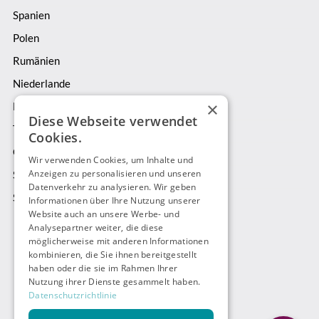
was
Spanien
n
zahlreiche
Polen
e
Unternehmen
aus
Rumänien
s
der
Niederlande
s
Automobilindustrie
×
Belgien
überzeugt.
Diese Webseite verwendet
Von
Tschechien
Jetzt
Cookies.
Expressversand
buchen
Österreich
bis
Wir verwenden Cookies, um Inhalte und
Anzeigen zu personalisieren und unseren
Schweiz
Sicherheitstransporte
Datenverkehr zu analysieren. Wir geben
–
Schweden
Informationen über Ihre Nutzung unserer
wir
Website auch an unsere Werbe- und
Analysepartner weiter, die diese
bieten
Zahlungsarten
möglicherweise mit anderen Informationen
dir
kombinieren, die Sie ihnen bereitgestellt
maßgeschneiderte
haben oder die sie im Rahmen Ihrer
Logistiklösungen
,
Nutzung ihrer Dienste gesammelt haben.
Datenschutzrichtlinie
die
DE
deine