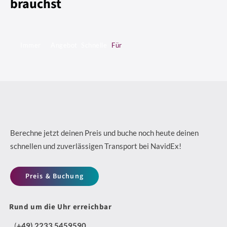
brauchst
Immer
Angebot
Schnelle
Für
für
an
und
unsere
dich
Transport-
sichere
Umwelt
D
N
da
&
2
Kurierdiensten
e
a
F
4
i
c
l
/
n
h
Berechne jetzt deinen Preis und buche noch heute deinen
e
7
schnellen und zuverlässigen Transport bei NavidEx!
K
h
x
D
u
a
i
Preis & Buchung
i
r
l
b
s
i
t
Rund um die Uhr erreichbar
l
p
e
i
e
(
+49) 2233 5459590